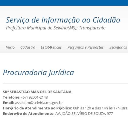
Serviço de Informação ao Cidadão
Prefeitura Municipal de Selvíria(MS); Transparente
Início
Cadastro
Estat�sticas
Perguntas e Respostas
Secretarias
Procuradoria Jurídica
SRº SEBASTIÃO MANOEL DE SANTANA
Telefone:
(67) 92001-2148
Email:
assecom@selviria.ms.gov.br
Hor�rio de Atendimento ao P�blico:
08h às 12h e das 14h às 17h (Bras
Endere�o de Atendimento:
AV. JOÃO SELVÍRIO DE SOUZA, 977