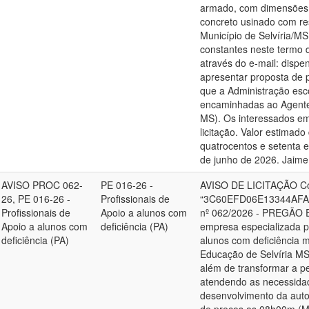
armado, com dimensões 
concreto usinado com re
Município de Selvíria/M
constantes neste termo d
através do e-mail: disp
apresentar proposta de p
que a Administração esc
encaminhadas ao Agente
MS). Os interessados em
licitação. Valor estimado
quatrocentos e setenta e 
de junho de 2026. Jaime 
AVISO PROC 062-
PE 016-26 -
AVISO DE LICITAÇÃO Cód
26, PE 016-26 -
Profissionais de
“3C60EFD06E13344AFA4
Profissionais de
Apoio a alunos com
nº 062/2026 - PREGÃO E
Apoio a alunos com
deficiência (PA)
empresa especializada pa
deficiência (PA)
alunos com deficiência m
Educação de Selvíria MS.
além de transformar a p
atendendo as necessida
desenvolvimento da auto