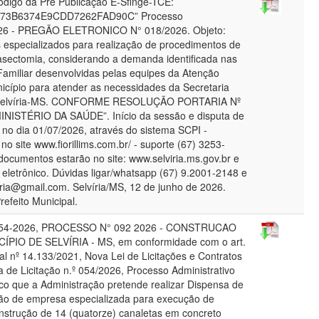
igo da Pré Publicação E-Sfinge-TCE:
73B6374E9CDD7262FAD90C” Processo
2026 - PREGÃO ELETRONICO N° 018/2026. Objeto:
s especializados para realização de procedimentos de
sectomia, considerando a demanda identificada nas
amiliar desenvolvidas pelas equipes da Atenção
icípio para atender as necessidades da Secretaria
e Selvíria-MS. CONFORME RESOLUÇÃO PORTARIA Nº
ISTÉRIO DA SAÚDE”. Início da sessão e disputa de
no dia 01/07/2026, através do sistema SCPI -
ite www.fiorillims.com.br/ - suporte (67) 3253-
documentos estarão no site: www.selviria.ms.gov.br e
eletrônico. Dúvidas ligar/whatsapp (67) 9.2001-2148 e
lviria@gmail.com. Selvíria/MS, 12 de junho de 2026.
refeito Municipal.
054-2026, PROCESSO N° 092 2026 - CONSTRUCAO
PIO DE SELVÍRIA - MS, em conformidade com o art.
ral nº 14.133/2021, Nova Lei de Licitações e Contratos
a de Licitação n.º 054/2026, Processo Administrativo
ico que a Administração pretende realizar Dispensa de
ção de empresa especializada para execução de
onstrução de 14 (quatorze) canaletas em concreto