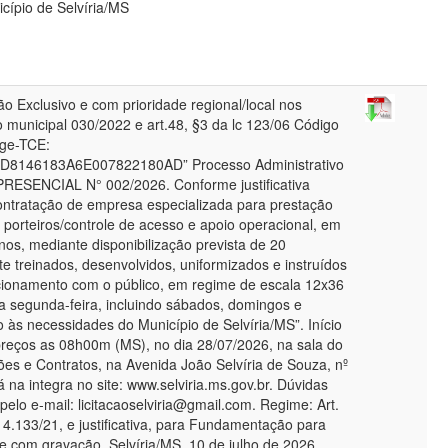
cípio de Selvíria/MS
Exclusivo e com prioridade regional/local nos
 municipal 030/2022 e art.48, §3 da lc 123/06 Código
nge-TCE:
8146183A6E007822180AD” Processo Administrativo
RESENCIAL N° 002/2026. Conforme justificativa
ontratação de empresa especializada para prestação
 porteiros/controle de acesso e apoio operacional, em
nos, mediante disponibilização prevista de 20
te treinados, desenvolvidos, uniformizados e instruídos
cionamento com o público, em regime de escala 12x36
 a segunda-feira, incluindo sábados, domingos e
 às necessidades do Município de Selvíria/MS”. Início
preços as 08h00m (MS), no dia 28/07/2026, na sala do
ões e Contratos, na Avenida João Selvíria de Souza, nº
á na integra no site: www.selviria.ms.gov.br. Dúvidas
pelo e-mail: licitacaoselviria@gmail.com. Regime: Art.
 14.133/21, e justificativa, para Fundamentação para
e com gravação. Selvíria/MS, 10 de julho de 2026.