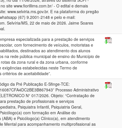
), no dia 11/06/2026, através do sistema SCPI -
ite www.fiorillims.com.br/ - O edital e demais
te: www.selviria.ms.gov.br. E na plataforma do pregão
r/whatsapp (67) 9.2001-2148 e pelo e-mail:
com. Selvíria/MS, 22 de maio de 2026. Jaime Soares
pal.
 empresa especializada para a prestação de serviços
escolar, com fornecimento de veículos, motoristas e
abilitados, destinados ao atendimento dos alunos
os na rede pública municipal de ensino do Município de
 rotas da zona rural e da zona urbana, conforme
e exigências estabelecidas neste Termo de
 critérios de aceitabilidade”.
igo da Pré Publicação E-Sfinge-TCE:
6087CFA4DC2BE3B867943” Processo Administrativo
ELETRONICO N° 017/2026. Objeto: “Contratação de
ra prestação de profissionais e serviços
diatra, Psiquiatra Infantil, Psiquiatria Geral,
Psicólogo(a) com formação em Análise do
(ABA) e Psicólogo(a) Clínico(a), em atendimento
e Mental para acompanhamento multiprofissional as