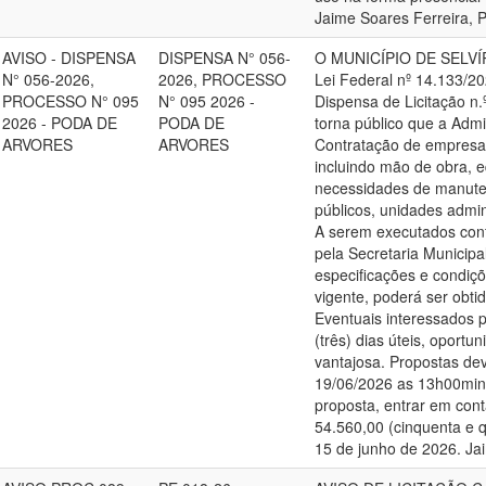
Jaime Soares Ferreira, P
AVISO - DISPENSA
DISPENSA N° 056-
O MUNICÍPIO DE SELVÍRIA
N° 056-2026,
2026, PROCESSO
Lei Federal nº 14.133/20
PROCESSO N° 095
N° 095 2026 -
Dispensa de Licitação n.
2026 - PODA DE
PODA DE
torna público que a Admi
ARVORES
ARVORES
Contratação de empresa 
incluindo mão de obra, 
necessidades de manuten
públicos, unidades admin
A serem executados con
pela Secretaria Municip
especificações e condiçõ
vigente, poderá ser obti
Eventuais interessados 
(três) dias úteis, oport
vantajosa. Propostas de
19/06/2026 as 13h00min 
proposta, entrar em cont
54.560,00 (cinquenta e q
15 de junho de 2026. Jai