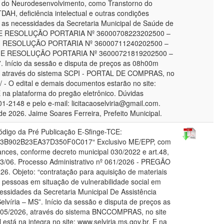
 do Neurodesenvolvimento, como Transtorno do
TDAH, deficiência intelectual e outras condições
 as necessidades da Secretaria Municipal de Saúde de
ME RESOLUÇÃO PORTARIA Nº 36000708223202500 –
, RESOLUÇÃO PORTARIA Nº 36000711240202500 –
 E RESOLUÇÃO PORTARIA Nº 36000721819202500 –
Início da sessão e disputa de preços as 08h00m
6, através do sistema SCPI - PORTAL DE COMPRAS, no
r/ - O edital e demais documentos estarão no site:
E na plataforma do pregão eletrônico. Dúvidas
01-2148 e pelo e-mail: licitacaoselviria@gmail.com.
de 2026. Jaime Soares Ferreira, Prefeito Municipal.
igo da Pré Publicação E-Sfinge-TCE:
B902B23EA37D350F0C017“ Exclusivo ME/EPP, com
lances, conforme decreto municipal 030/2022 e art.48,
123/06. Processo Administrativo nº 061/2026 - PREGÃO
 Objeto: “contratação para aquisição de materiais
s pessoas em situação de vulnerabilidade social em
ssidades da Secretaria Municipal De Assistência
elvíria – MS”. Início da sessão e disputa de preços as
/05/2026, através do sistema BNCCOMPRAS, no site
 está na integra no site: www.selviria.ms.gov.br. E na