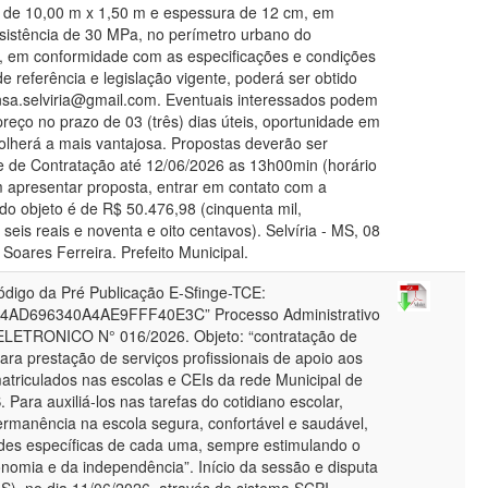
de 10,00 m x 1,50 m e espessura de 12 cm, em
sistência de 30 MPa, no perímetro urbano do
S, em conformidade com as especificações e condições
e referência e legislação vigente, poderá ser obtido
ensa.selviria@gmail.com. Eventuais interessados podem
reço no prazo de 03 (três) dias úteis, oportunidade em
olherá a mais vantajosa. Propostas deverão ser
 de Contratação até 12/06/2026 as 13h00min (horário
 apresentar proposta, entrar em contato com a
 do objeto é de R$ 50.476,98 (cinquenta mil,
seis reais e noventa e oito centavos). Selvíria - MS, 08
Soares Ferreira. Prefeito Municipal.
igo da Pré Publicação E-Sfinge-TCE:
AD696340A4AE9FFF40E3C” Processo Administrativo
LETRONICO N° 016/2026. Objeto: “contratação de
ra prestação de serviços profissionais de apoio aos
atriculados nas escolas e CEIs da rede Municipal de
 Para auxiliá-los nas tarefas do cotidiano escolar,
ermanência na escola segura, confortável e saudável,
des específicas de cada uma, sempre estimulando o
nomia e da independência”. Início da sessão e disputa