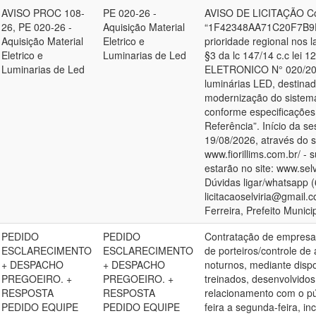
AVISO PROC 108-
PE 020-26 -
AVISO DE LICITAÇÃO Cód
26, PE 020-26 -
Aquisição Material
“1F42348AA71C20F7B9D
Aquisição Material
Eletrico e
prioridade regional nos 
Eletrico e
Luminarias de Led
§3 da lc 147/14 c.c lei 
Luminarias de Led
ELETRONICO N° 020/2026.
luminárias LED, destinad
modernização do sistema
conforme especificações
Referência”. Início da s
19/08/2026, através do
www.fiorillims.com.br/ -
estarão no site: www.sel
Dúvidas ligar/whatsapp (
licitacaoselviria@gmail.
Ferreira, Prefeito Munici
PEDIDO
PEDIDO
Contratação de empresa 
ESCLARECIMENTO
ESCLARECIMENTO
de porteiros/controle de
+ DESPACHO
+ DESPACHO
noturnos, mediante dispo
PREGOEIRO. +
PREGOEIRO. +
treinados, desenvolvidos
RESPOSTA
RESPOSTA
relacionamento com o pú
PEDIDO EQUIPE
PEDIDO EQUIPE
feira a segunda-feira, i