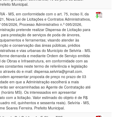
refeito Municipal.
 - MS, em conformidade com o art. 75, inciso II, da
21, Nova Lei de Licitações e Contratos Administrativos,
º 056/2026, Processo Administrativo n.º 095/2026,
nistração pretende realizar Dispensa de Licitação para
para prestação de serviços de poda de árvores,
equipamentos e ferramentas; visando atender às
ção e conservação das áreas públicas, prédios
istrativas e vias urbanas do Município de Selviria - MS.
forme demanda e mediante Ordem de Serviço emitida
al de Obras e Infraestrutura, em conformidade com as
es constantes neste termo de referência e legislação
do através do e-mail: dispensa.selviria@gmail.com.
podem apresentar proposta de preço no prazo de 03
unidade em que a Administração escolherá a mais
verão ser encaminhadas ao Agente de Contratação até
(horário MS). Os interessados em apresentar
ato com a licitação. Valor estimado do objeto é de R$
uadro mil, quinhentos e sessenta reais). Selvíria - MS,
me Soares Ferreira. Prefeito Municipal.