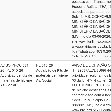
pessoas com Transtorno
Espectro Autista (TEA), 
associadas para atender
Selvíria-MS. CONFOR
MINISTÉRIO DA SAÚDE
MINISTÉRIO DA SAÚDE
MINISTÉRIO DA SAÚDE”. 
(MS), no dia 03/06/202
site www.fiorillims.com.b
www.selviria.ms.gov.br. 
ligar/whatsapp (67) 9.20
Selvíria/MS, 18 de maio 
AVISO PROC 061-
PE 015-26 -
AVISO DE LICITAÇÃO Cód
26, PE 015-26 -
Aquisição de Kits de
“FF29537AE7D8D69F443
Aquisição de Kits de
materiais de higiene
prioridade regional nos 
materiais de higiene
As. Social
§3 da lc 147/14 c.c lei 
As. Social
ELETRONICO N° 015/2026.
de higiene destinados à
conformidade com a nece
Social Do Município De S
08h00m (MS), no dia 29
www.bnc.org.br - O edital