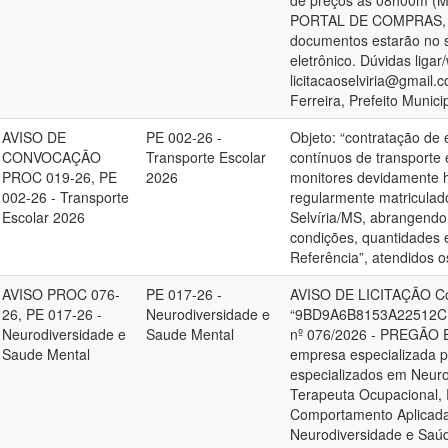
de preços as 08h00m (MS
PORTAL DE COMPRAS, no s
documentos estarão no si
eletrônico. Dúvidas liga
licitacaoselviria@gmail.
Ferreira, Prefeito Munici
AVISO DE
PE 002-26 -
Objeto: “contratação de
CONVOCAÇÃO
Transporte Escolar
contínuos de transporte 
PROC 019-26, PE
2026
monitores devidamente h
002-26 - Transporte
regularmente matriculad
Escolar 2026
Selvíria/MS, abrangendo
condições, quantidades 
Referência”, atendidos os
AVISO PROC 076-
PE 017-26 -
AVISO DE LICITAÇÃO Cód
26, PE 017-26 -
Neurodiversidade e
“9BD9A6B8153A22512C1
Neurodiversidade e
Saude Mental
nº 076/2026 - PREGÃO 
Saude Mental
empresa especializada pa
especializados em Neurope
Terapeuta Ocupacional, 
Comportamento Aplicada 
Neurodiversidade e Saúd