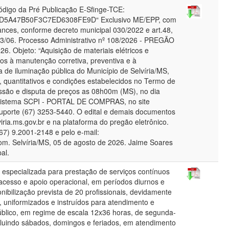
igo da Pré Publicação E-Sfinge-TCE:
5A47B50F3C7ED6308FE9D“ Exclusivo ME/EPP, com
lances, conforme decreto municipal 030/2022 e art.48,
123/06. Processo Administrativo nº 108/2026 - PREGÃO
 Objeto: “Aquisição de materiais elétricos e
os à manutenção corretiva, preventiva e à
 de iluminação pública do Município de Selvíria/MS,
, quantitativos e condições estabelecidos no Termo de
essão e disputa de preços as 08h00m (MS), no dia
 sistema SCPI - PORTAL DE COMPRAS, no site
 suporte (67) 3253-5440. O edital e demais documentos
viria.ms.gov.br e na plataforma do pregão eletrônico.
67) 9.2001-2148 e pelo e-mail:
com. Selvíria/MS, 05 de agosto de 2026. Jaime Soares
pal.
especializada para prestação de serviços contínuos
 acesso e apoio operacional, em períodos diurnos e
nibilização prevista de 20 profissionais, devidamente
, uniformizados e instruídos para atendimento e
blico, em regime de escala 12x36 horas, de segunda-
ncluindo sábados, domingos e feriados, em atendimento