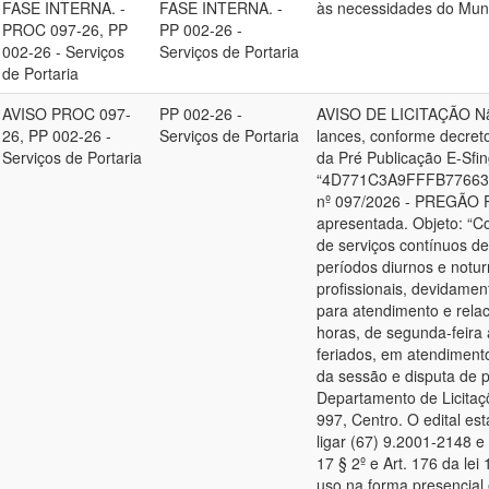
FASE INTERNA. -
FASE INTERNA. -
às necessidades do Muni
PROC 097-26, PP
PP 002-26 -
002-26 - Serviços
Serviços de Portaria
de Portaria
AVISO PROC 097-
PP 002-26 -
AVISO DE LICITAÇÃO Não 
26, PP 002-26 -
Serviços de Portaria
lances, conforme decreto
Serviços de Portaria
da Pré Publicação E-Sfi
“4D771C3A9FFFB77663D
nº 097/2026 - PREGÃO P
apresentada. Objeto: “C
de serviços contínuos de
períodos diurnos e notur
profissionais, devidamen
para atendimento e rela
horas, de segunda-feira
feriados, em atendimento
da sessão e disputa de 
Departamento de Licitaç
997, Centro. O edital est
ligar (67) 9.2001-2148 e 
17 § 2º e Art. 176 da lei
uso na forma presencial 