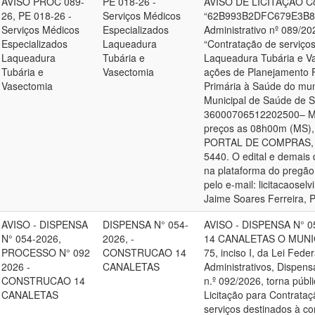
AVISO PROC 089-
PE 018-26 -
AVISO DE LICITAÇÃO Cód
26, PE 018-26 -
Serviços Médicos
“62B993B2DFC679E3B8
Serviços Médicos
Especializados
Administrativo nº 089/
Especializados
Laqueadura
“Contratação de serviço
Laqueadura
Tubária e
Laqueadura Tubária e Va
Tubária e
Vasectomia
ações de Planejamento F
Vasectomia
Primária à Saúde do mun
Municipal de Saúde d
36000706512202500– MIN
preços as 08h00m (MS), 
PORTAL DE COMPRAS, no s
5440. O edital e demais 
na plataforma do pregão 
pelo e-mail: licitacaose
Jaime Soares Ferreira, P
AVISO - DISPENSA
DISPENSA N° 054-
AVISO - DISPENSA N° 
N° 054-2026,
2026, -
14 CANALETAS O MUNICÍ
PROCESSO N° 092
CONSTRUCAO 14
75, inciso I, da Lei Fede
2026 -
CANALETAS
Administrativos, Dispens
CONSTRUCAO 14
n.º 092/2026, torna públ
CANALETAS
Licitação para Contrata
serviços destinados à c