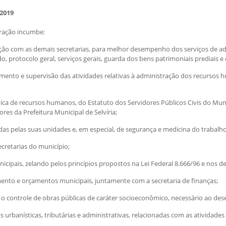
 2019
tração incumbe:
lação com as demais secretarias, para melhor desempenho dos serviços de a
, protocolo geral, serviços gerais, guarda dos bens patrimoniais prediais e 
mento e supervisão das atividades relativas à administração dos recursos 
tica de recursos humanos, do Estatuto dos Servidores Públicos Civis do Muni
es da Prefeitura Municipal de Selvíria;
idas pelas suas unidades e, em especial, de segurança e medicina do trabalho
ecretarias do município;
nicipais, zelando pelos princípios propostos na Lei Federal 8.666/96 e nos 
mento e orçamentos municipais, juntamente com a secretaria de finanças;
 o controle de obras públicas de caráter socioeconômico, necessário ao des
s urbanísticas, tributárias e administrativas, relacionadas com as atividad