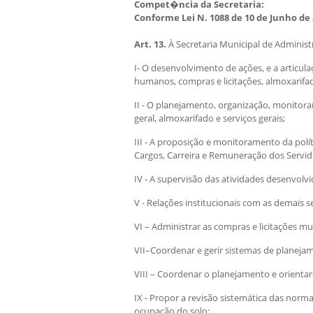
Compet�ncia da Secretaria:
Conforme Lei N. 1088 de 10 de Junho de
Art. 13.
À Secretaria Municipal de Adminis
I- O desenvolvimento de ações, e a articu
humanos, compras e licitações, almoxarifado
II - O planejamento, organização, monitora
geral, almoxarifado e serviços gerais;
III - A proposição e monitoramento da polí
Cargos, Carreira e Remuneração dos Servidor
IV - A supervisão das atividades desenvolv
V - Relações institucionais com as demais s
VI – Administrar as compras e licitações mu
VII–Coordenar e gerir sistemas de planeja
VIII – Coordenar o planejamento e orientar
IX - Propor a revisão sistemática das norma
ocupação do solo;