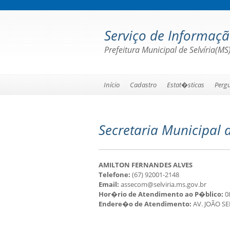
Serviço de Informaç
Prefeitura Municipal de Selvíria(MS
Início
Cadastro
Estat�sticas
Perg
Secretaria Municipal 
AMILTON FERNANDES ALVES
Telefone:
(67) 92001-2148
Email:
assecom@selviria.ms.gov.br
Hor�rio de Atendimento ao P�blico:
08
Endere�o de Atendimento:
AV. JOÃO SE