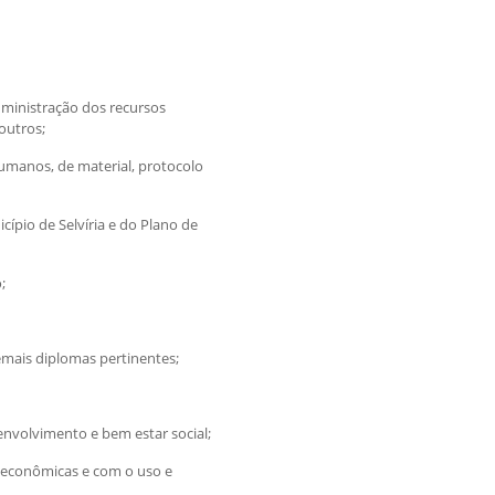
dministração dos recursos
outros;
humanos, de material, protocolo
cípio de Selvíria e do Plano de
;
demais diplomas pertinentes;
envolvimento e bem estar social;
es econômicas e com o uso e