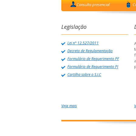
Consulta presencial
C
Legislação
Lei n° 12.527/2011
A
Decreto de Regulamentação
f
Formulário de Requerimento PF
p
Formulário de Requerimento PJ
Cartilha sobre o S.I.C
Veja mais
V