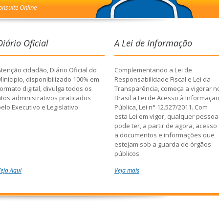
onsulte Online
Diário Oficial
A Lei de Informação
tenção cidadão, Diário Oficial do
Complementando a Lei de
Minicipio, disponibilizado 100% em
Responsabilidade Fiscal e Lei da
ormato digital, divulga todos os
Transparência, começa a vigorar n
atos administrativos praticados
Brasil a Lei de Acesso à Informaçã
elo Executivo e Legislativo.
Pública, Lei n° 12.527/2011. Com
esta Lei em vigor, qualquer pessoa
pode ter, a partir de agora, acesso
a documentos e informações que
estejam sob a guarda de órgãos
públicos.
eja Aqui
Veja mais
Todos os órgãos deverão fornecer
os dados solicitados no prazo de 2
dias, prorrogáveis por mais 10, se
que haja necessidade de o
requerente justificar o pedido. Ou
seja, todas as informações