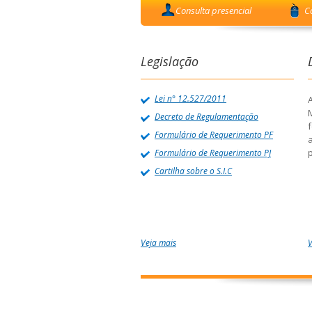
Consulta presencial
C
Legislação
Lei n° 12.527/2011
A
Decreto de Regulamentação
f
Formulário de Requerimento PF
p
Formulário de Requerimento PJ
Cartilha sobre o S.I.C
Veja mais
V