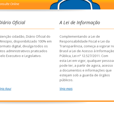
onsulte Online
Diário Oficial
A Lei de Informação
tenção cidadão, Diário Oficial do
Complementando a Lei de
Minicipio, disponibilizado 100% em
Responsabilidade Fiscal e Lei da
ormato digital, divulga todos os
Transparência, começa a vigorar n
atos administrativos praticados
Brasil a Lei de Acesso à Informaçã
elo Executivo e Legislativo.
Pública, Lei n° 12.527/2011. Com
esta Lei em vigor, qualquer pessoa
pode ter, a partir de agora, acesso
a documentos e informações que
estejam sob a guarda de órgãos
públicos.
eja Aqui
Veja mais
Todos os órgãos deverão fornecer
os dados solicitados no prazo de 2
dias, prorrogáveis por mais 10, se
que haja necessidade de o
requerente justificar o pedido. Ou
seja, todas as informações